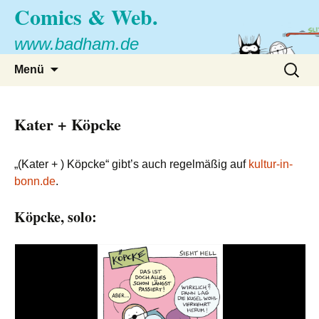
Comics & Web.
www.badham.de
Zum
Suche
Menü
Inhalt
nach:
springen
Kater + Köpcke
„(Kater + ) Köpcke“ gibt’s auch regelmäßig auf
kultur-in-
bonn.de
.
Köpcke, solo: