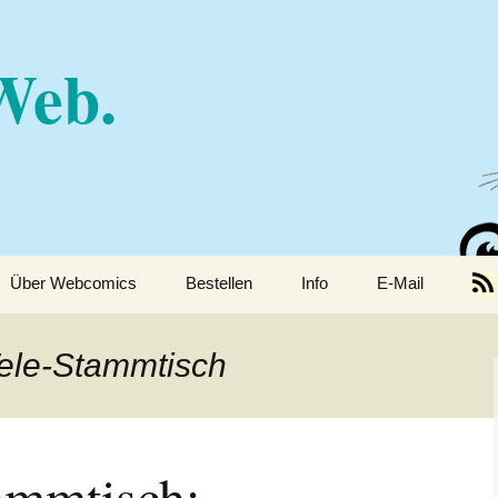
Web.
Über Webcomics
Bestellen
Info
E-Mail
Presse/Aktuelles
Tele-Stammtisch
100 Pictures of Great
About
Unimportance
Veröffentlichungen
Sonstige
ammtisch:
Impressum und