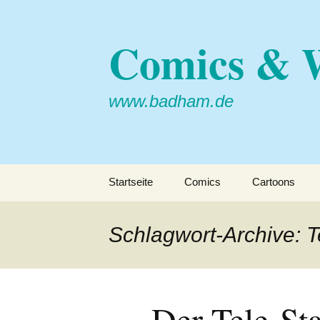
Comics & 
www.badham.de
Zum
Startseite
Comics
Cartoons
Inhalt
springen
Kamäleon
Comic-Collab
Schlagwort-Archive: 
Kater + Köpcke
TearTalesTrust
Der Tele-St