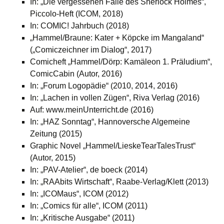
In: „Die vergessenen Fälle des Sherlock Holmes“,
Piccolo-Heft (ICOM, 2018)
In: COMIC! Jahrbuch (2018)
„Hammel/Braune: Kater + Köpcke im Mangaland“
(„Comiczeichner im Dialog“, 2017)
Comicheft „Hammel/Dörp: Kamäleon 1. Präludium“,
ComicCabin (Autor, 2016)
In: „Forum Logopädie“ (2010, 2014, 2016)
In: „Lachen in vollen Zügen“, Riva Verlag (2016)
Auf: www.meinUnterricht.de (2016)
In: „HAZ Sonntag“, Hannoversche Algemeine
Zeitung (2015)
Graphic Novel „Hammel/LieskeTearTalesTrust“
(Autor, 2015)
In: „PAV-Atelier“, de boeck (2014)
In: „RAAbits Wirtschaft“, Raabe-Verlag/Klett (2013)
In: „ICOMaus“, ICOM (2012)
In: „Comics für alle“, ICOM (2011)
In: „Kritische Ausgabe“ (2011)