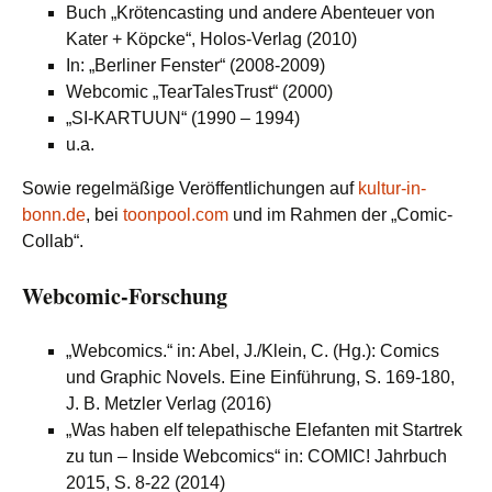
Buch „Krötencasting und andere Abenteuer von
Kater + Köpcke“, Holos-Verlag (2010)
In: „Berliner Fenster“ (2008-2009)
Webcomic „TearTalesTrust“ (2000)
„SI-KARTUUN“ (1990 – 1994)
u.a.
Sowie regelmäßige Veröffentlichungen auf
kultur-in-
bonn.de
, bei
toonpool.com
und im Rahmen der „Comic-
Collab“.
Webcomic-Forschung
„Webcomics.“ in: Abel, J./Klein, C. (Hg.): Comics
und Graphic Novels. Eine Einführung, S. 169-180,
J. B. Metzler Verlag (2016)
„Was haben elf telepathische Elefanten mit Startrek
zu tun – Inside Webcomics“ in: COMIC! Jahrbuch
2015, S. 8-22 (2014)