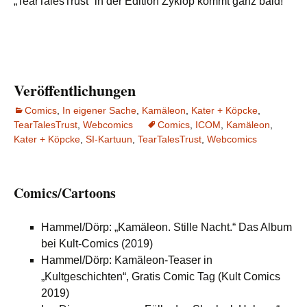
„TearTalesTrust“ in der Edition Zyklop kommt ganz bald!
Veröffentlichungen
Comics
,
In eigener Sache
,
Kamäleon
,
Kater + Köpcke
,
TearTalesTrust
,
Webcomics
Comics
,
ICOM
,
Kamäleon
,
Kater + Köpcke
,
SI-Kartuun
,
TearTalesTrust
,
Webcomics
Comics/Cartoons
Hammel/Dörp: „Kamäleon. Stille Nacht.“ Das Album
bei Kult-Comics (2019)
Hammel/Dörp: Kamäleon-Teaser in
„Kultgeschichten“, Gratis Comic Tag (Kult Comics
2019)